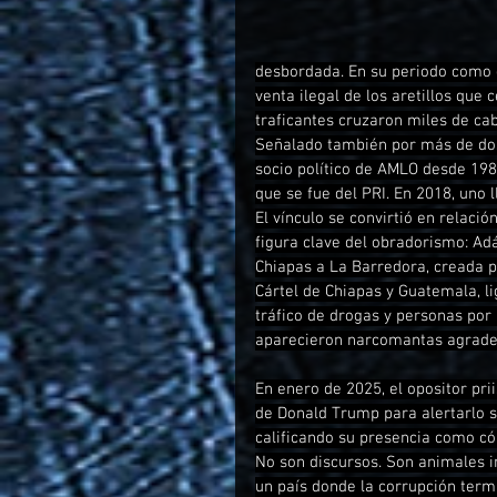
desbordada. En su periodo como g
venta ilegal de los aretillos que 
traficantes cruzaron miles de cabe
Señalado también por más de dos
socio político de AMLO desde 19
que se fue del PRI. En 2018, uno l
El vínculo se convirtió en relaci
figura clave del obradorismo: Ad
Chiapas a La Barredora, creada 
Cártel de Chiapas y Guatemala, li
tráfico de drogas y personas por
aparecieron narcomantas agradeci
En enero de 2025, el opositor pri
de Donald Trump para alertarlo s
calificando su presencia como c
No son discursos. Son animales in
un país donde la corrupción term