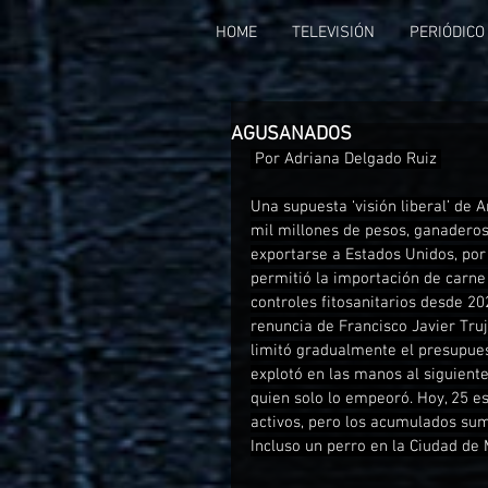
HOME
TELEVISIÓN
PERIÓDICO
AGUSANADOS
 Por Adriana Delgado Ruiz 
Una supuesta ‘visión liberal’ de
mil millones de pesos, ganadero
exportarse a Estados Unidos, por
permitió la importación de carne
controles fitosanitarios desde 202
renuncia de Francisco Javier Truji
limitó gradualmente el presupues
explotó en las manos al siguiente
quien solo lo empeoró. Hoy, 25 e
activos, pero los acumulados sum
Incluso un perro en la Ciudad de M