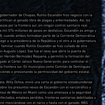
obernador de Chiapas, Rutilio Escandón hizo negocio con la 
certifican al ganado libre de plagas y enfermedades. Así, los 
zas por la frontera sur, sin ningún control sanitario real. 
 mil 576 millones de pesos en desfalcos, Escandón es amigo y 
88, cuando ambos formaban parte de la Corriente Democrática 
legó a la presidencia de la República y el otro a la gubernatura. 
ón familiar cuando Rutilio Escandón se hizo cuñado de otra 
án Augusto López. Ese fue el nexo que abrió la puerta de 
por Hernán Bermúdez Requena, y permitió la formación del 
gado al Cártel Jalisco Nueva Generación, para controlar el 
 la frontera sur. En municipios como Comitán de Domínguez 
endo o presionando la permisividad del gobierno estatal. 
ista, Willy Ochoa, envió una carta al gobierno estadounidense 
obre los presuntos nexos de Escandón con el narcotráfico y 
ónsul de México en Miami como una amenaza a la seguridad. 
fectados, empleos perdidos, fronteras sanitarias debilitadas y 
inó mezclándose con el narco y hasta con el ganado. MÁS 