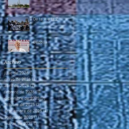
De la A a la Z
Bedolla
Archivo
julio de 2026
(1)
1 entrada
mayo de 2026
(1)
1 entrada
abril de 2026
(2)
2 entradas
febrero de 2026
(1)
1 entrada
diciembre de 2025
(7)
7 entradas
octubre de 2025
(2)
2 entradas
septiembre de 2025
(4)
4 entradas
agosto de 2025
(1)
1 entrada
marzo de 2025
(3)
3 entradas