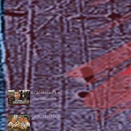
Zacatecas: La
humillación
AGUSANADOS