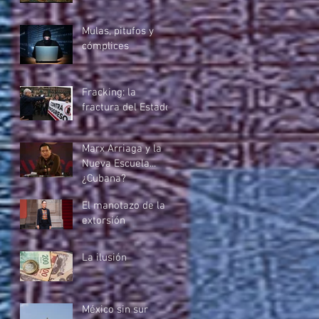
Mulas, pitufos y
cómplices
Fracking: la
fractura del Estado
Marx Arriaga y la
Nueva Escuela...
¿Cubana?
El manotazo de la
extorsión
La ilusión
México sin sur