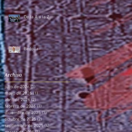
De la A a la Z
Bedolla
Archivo
julio de 2026
(1)
1 entrada
mayo de 2026
(1)
1 entrada
abril de 2026
(2)
2 entradas
febrero de 2026
(1)
1 entrada
diciembre de 2025
(7)
7 entradas
octubre de 2025
(2)
2 entradas
septiembre de 2025
(4)
4 entradas