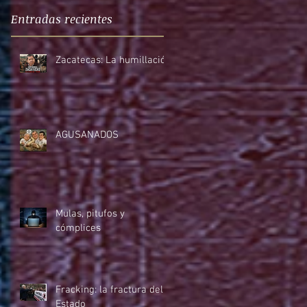
Entradas recientes
Zacatecas: La humillación
AGUSANADOS
a
Mulas, pitufos y
cómplices
Fracking: la fractura del
Estado