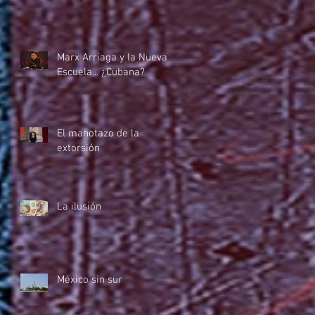
Marx Arriaga y la Nueva
Escuela... ¿Cubana?
El manotazo de la
extorsión
La ilusión
México sin sur