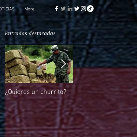
OTICIAS
More
Entradas destacadas
s
¿Quieres un churrito?
El reto de Rocío