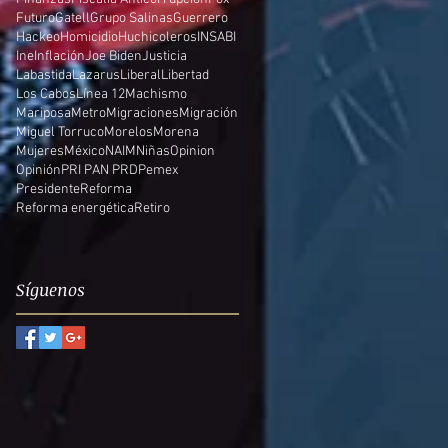
Futuro
Gatell
Grupo Salinas
Guerrero
Hackeo
Homicidio
Huchicoleros
INSABI
Ine
Inflación
Joe Biden
Justicia
Labastida
Lazarus
Liberal
Libertad
Los Cabos
Línea 12
Machismo
Mariposa
Metro
Migraciones
Migración
Miguel Torruco
Morelos
Morena
Mujeres
México
NAIM
Niñas
Opinion
Opinión
PRI PAN PRD
Pemex
Presidente
Reforma
Reforma energética
Retiro
Síguenos