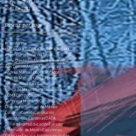
mayo de 2021
(4)
4 entradas
abril de 2021
(4)
4 entradas
Buscar por tags
#6toinforme
#MEXICO #TLCAN #TRUMP #DREAMERS
#Secretaria
@MarthaTagle
@Mx_Diputados
Abrimos o morimos
Adn Opinión
Afores
Agricultura
Andrés Manuel López Obrador
Andrés Manuel López Pbrador
Artículo
Autos
Baja California
Banco de México
Bancos
Banxico
CDMX
Campo
Cancer
Caravana Migrante
Ciencia
Cleo
Club de Periodistas de México
Columna
Comida
Contitución
Cuauhtémoc Cárdenas
DACA
Donald Trump
Educación
Ejército
El Heraldo de México
Elecciones
Finanzas
Fiscalía Anticorrupción
Fox