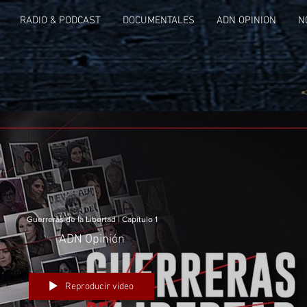
RADIO & PODCAST
DOCUMENTALES
ADN OPINION
N
Guerreras de la Libertad | Capítulo 1
ADN Opinión
Reproducir video