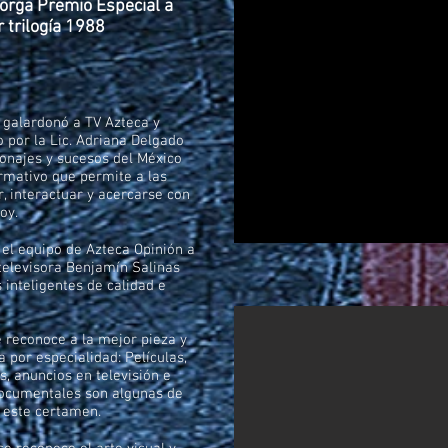
torga Premio Especial a
 trilogía 1988
6 galardonó a TV Azteca y
o por la Lic. Adriana Delgado
onajes y sucesos del México
rmativo que permite a las
, interactuar y acercarse con
oy.
 el equipo de Azteca Opinión a
televisora Benjamín Salinas
inteligentes de calidad e
se reconoce a la mejor pieza y
 por especialidad: Películas,
ps, anuncios en televisión e
 documentales son algunas de
e este certamen.