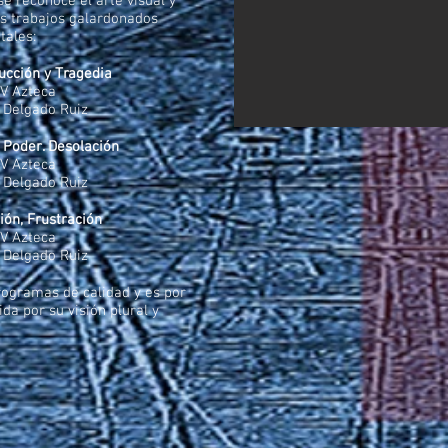
e reconoce el arte visual y
s trabajos galardonados
tales:
ucción y Tragedia
TV Azteca
a Delgado Ruiz
 Poder. Desolación
TV Azteca
a Delgado Ruiz
ión, Frustración
TV Azteca
a Delgado Ruiz
ogramas de calidad y es por
da por su visión plural y