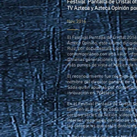
Festival Pantalla de Cristal o
TV Azteca y Azteca Opinión por
Nov, 2016
El Festival Pantalla de Cristal 201
Azteca Opinión, este último dirigid
Ruiz, por documentales sobre pers
contemporáneo con alto valor info
distintas generaciones comprender
más puntos de vista al México de h
El reconocimiento fue recibido por
nombre del director general de la 
Sada quien apuesta por contenidos 
innovación en TVAzteca.
En el Festival Pantalla de Cristal 
también al mejor de cada categoría
cortos y series de ficción, videocli
Internet, reportajes de noticias y
las categorías que están dentro d