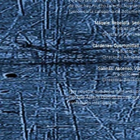
Fuimos testigos de que en México s
de que hay mucho talento. Nuestro
fueron en la categoría de documen
Maquío: Rebeldía. Sed
Productora: 
Directora: Adrian
Cárdenas: Oportunidad.
Productora: 
Directora: Adrian
Salinas: Ascenso, Vis
Productora: 
Directora: Adrian
Hoy nuestra audiencia demanda pr
eso que Azteca Opinión es reconoci
contenidos inteligentes.