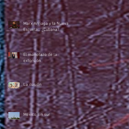
Marx Arriaga y la Nueva
Escuela... ¿Cubana?
El manotazo de la
extorsión
La ilusión
México sin sur