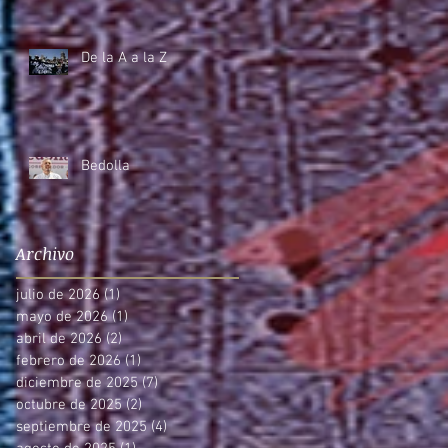
De la A a la Z
Bedolla
Archivo
julio de 2026
(1)
1 entrada
mayo de 2026
(1)
1 entrada
abril de 2026
(2)
2 entradas
febrero de 2026
(1)
1 entrada
diciembre de 2025
(7)
7 entradas
octubre de 2025
(2)
2 entradas
septiembre de 2025
(4)
4 entradas