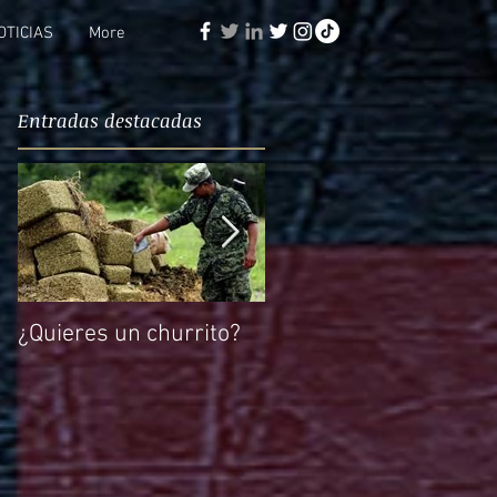
OTICIAS
More
Entradas destacadas
¿Quieres un churrito?
El reto de Rocío