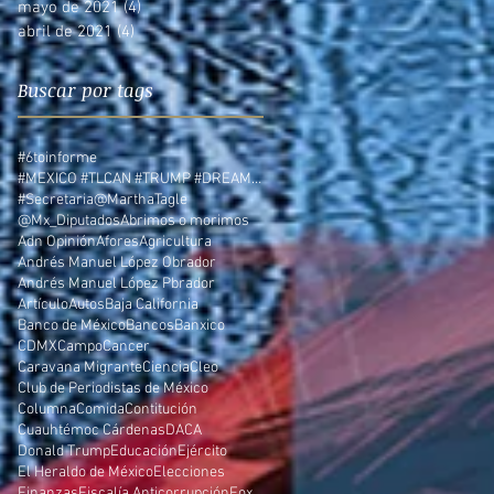
mayo de 2021
(4)
4 entradas
abril de 2021
(4)
4 entradas
Buscar por tags
#6toinforme
#MEXICO #TLCAN #TRUMP #DREAMERS
#Secretaria
@MarthaTagle
@Mx_Diputados
Abrimos o morimos
Adn Opinión
Afores
Agricultura
Andrés Manuel López Obrador
Andrés Manuel López Pbrador
Artículo
Autos
Baja California
Banco de México
Bancos
Banxico
CDMX
Campo
Cancer
Caravana Migrante
Ciencia
Cleo
Club de Periodistas de México
Columna
Comida
Contitución
Cuauhtémoc Cárdenas
DACA
Donald Trump
Educación
Ejército
El Heraldo de México
Elecciones
Finanzas
Fiscalía Anticorrupción
Fox