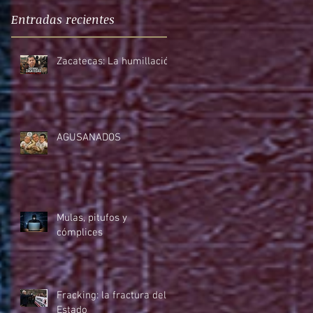
Entradas recientes
Zacatecas: La humillación
AGUSANADOS
Mulas, pitufos y
cómplices
Fracking: la fractura del
Estado