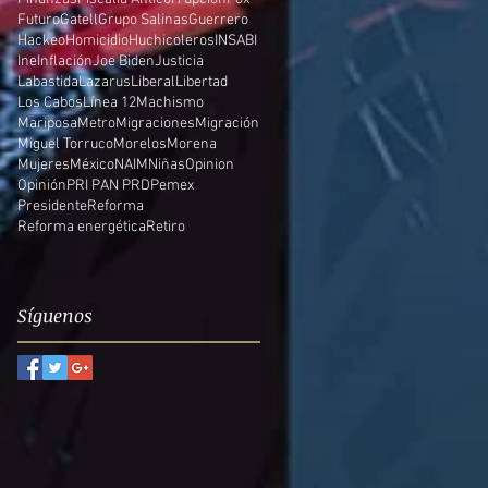
Futuro
Gatell
Grupo Salinas
Guerrero
Hackeo
Homicidio
Huchicoleros
INSABI
Ine
Inflación
Joe Biden
Justicia
Labastida
Lazarus
Liberal
Libertad
Los Cabos
Línea 12
Machismo
Mariposa
Metro
Migraciones
Migración
Miguel Torruco
Morelos
Morena
Mujeres
México
NAIM
Niñas
Opinion
Opinión
PRI PAN PRD
Pemex
Presidente
Reforma
Reforma energética
Retiro
Síguenos