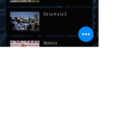
De la A a la Z
Bedolla
Archivo
julio de 2026
(1)
1 entrada
mayo de 2026
(1)
1 entrada
abril de 2026
(2)
2 entradas
febrero de 2026
(1)
1 entrada
diciembre de 2025
(7)
7 entradas
octubre de 2025
(2)
2 entradas
septiembre de 2025
(4)
4 entradas
agosto de 2025
(1)
1 entrada