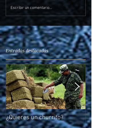
Escribir un comentario...
Entradas destacadas
¿Quieres un churrito?
El reto de Rocío