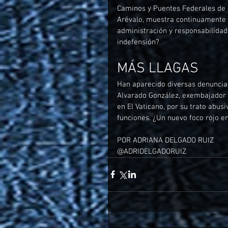
Caminos y Puentes Federales de I
Arévalo, muestra continuamente u
administración y responsabilidad
indefensión?
MÁS LLAGAS
Han aparecido diversas denuncia
Alvarado González, exembajador e
en El Vaticano, por su trato abu
funciones. ¿Un nuevo foco rojo en
POR ADRIANA DELGADO RUIZ
@ADRIDELGADORUIZ