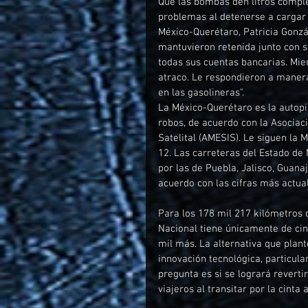
Que las bombas den litros comple
problemas al detenerse a cargar 
México-Querétaro, Patricia Gonzá
mantuvieron retenida junto con 
todas sus cuentas bancarias. Mien
atraco. Le respondieron a maner
en las gasolineras".
La México-Querétaro es la autopis
robos, de acuerdo con la Asociac
Satelital (AMESIS). Le siguen la 
12. Las carreteras del Estado de 
por las de Puebla, Jalisco, Guana
acuerdo con las cifras más actua
Para los 178 mil 217 kilómetros d
Nacional tiene únicamente de cin
mil más. La alternativa que plante
innovación tecnológica, particula
pregunta es si se logrará revert
viajeros al transitar por la cinta