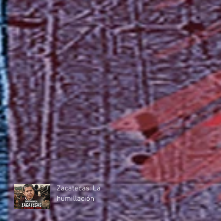
Zacatecas: La
humillación