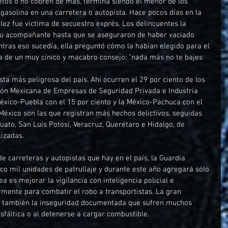
tos o no cobren de más, termina siendo el menor de los 
gasolina en una carretera o autopista. Hace pocos días en la 
lez fue víctima de secuestro exprés. Los delincuentes la 
su acompañante hasta que se aseguraron de haber vaciado 
tras eso sucedía, ella preguntó cómo la habían elegido para el 
a de un muy cínico y macabro consejo: "nada más no te bajes 
ta más peligrosa del país. Ahí ocurren el 29 por ciento de los 
ión Mexicana de Empresas de Seguridad Privada e Industria 
México-Puebla con el 15 por ciento y la México-Pachuca con el 
México son las que registran más hechos delictivos, seguidas 
juato, San Luis Potosí, Veracruz, Querétaro e Hidalgo, de 
lizadas.
e carreteras y autopistas que hay en el país, la Guardia 
co mil unidades de patrullaje y durante este año agregará sólo 
a es mejorar la vigilancia con inteligencia policial e 
rmente para combatir el robo a transportistas. La gran 
ir también la inseguridad documentada que sufren muchos 
 asfáltica o al detenerse a cargar combustible.