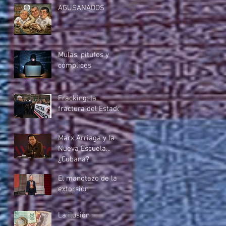
AGUSANADOS
Mulas, pitufos y
cómplices
Fracking: la
fractura del Estado
Marx Arriaga y la
Nueva Escuela...
¿Cubana?
El manotazo de la
extorsión
La ilusión