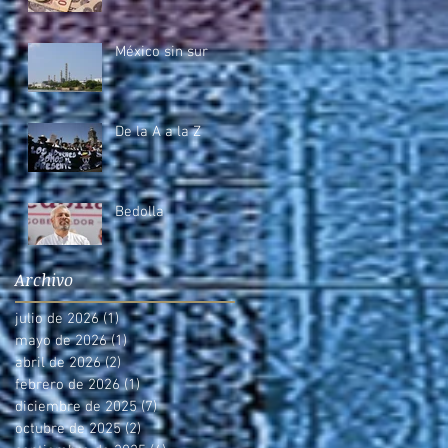
México sin sur
De la A a la Z
Bedolla
Archivo
julio de 2026
(1)
1 entrada
mayo de 2026
(1)
1 entrada
abril de 2026
(2)
2 entradas
febrero de 2026
(1)
1 entrada
diciembre de 2025
(7)
7 entradas
octubre de 2025
(2)
2 entradas