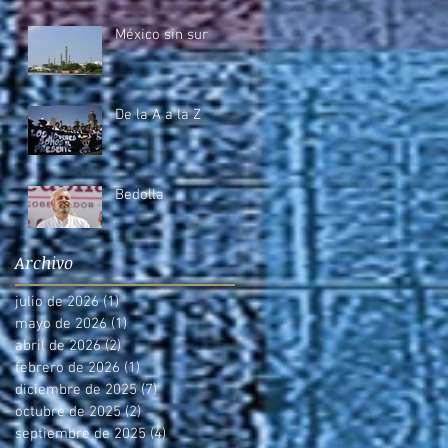
México sin sur
De la A a la Z
Bedolla
Archivo
julio de 2026
(1)
1 entrada
mayo de 2026
(1)
1 entrada
abril de 2026
(2)
2 entradas
febrero de 2026
(1)
1 entrada
diciembre de 2025
(7)
7 entradas
octubre de 2025
(2)
2 entradas
septiembre de 2025
(4)
4 entradas