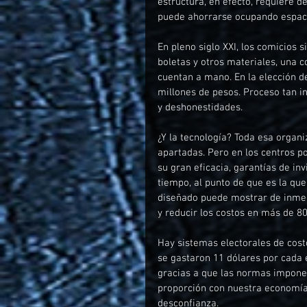
estructura, en efecto, requiere d
puede ahorrarse ocupando espacio
En pleno siglo XXI, los comicios 
boletas y otros materiales, una co
cuentan a mano. En la elección de
millones de pesos. Proceso tan i
y deshonestidades.
¿Y la tecnología? Toda esa organ
apartadas. Pero en los centros p
su gran eficacia, garantías de inv
tiempo, al punto de que es la que
diseñado puede mostrar de inmed
y reducir los costos en más de 80
Hay sistemas electorales de cost
se gastaron 11 dólares por cada e
gracias a que las normas imponen 
proporción con nuestra economía
desconfianza.