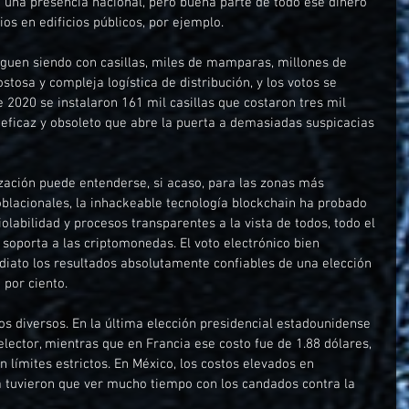
e una presencia nacional, pero buena parte de todo ese dinero 
s en edificios públicos, por ejemplo.
siguen siendo con casillas, miles de mamparas, millones de 
stosa y compleja logística de distribución, y los votos se 
 2020 se instalaron 161 mil casillas que costaron tres mil 
neficaz y obsoleto que abre la puerta a demasiadas suspicacias 
ización puede entenderse, si acaso, para las zonas más 
oblacionales, la inhackeable tecnología blockchain ha probado 
iolabilidad y procesos transparentes a la vista de todos, todo el 
 soporta a las criptomonedas. El voto electrónico bien 
iato los resultados absolutamente confiables de una elección 
 por ciento.
os diversos. En la última elección presidencial estadounidense 
lector, mientras que en Francia ese costo fue de 1.88 dólares, 
límites estrictos. En México, los costos elevados en 
 tuvieron que ver mucho tiempo con los candados contra la 