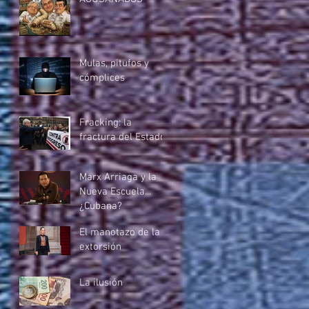
Mulas, pitufos y
cómplices
Fracking: la
fractura del Estado
Marx Arriaga y la
Nueva Escuela...
¿Cubana?
El manotazo de la
extorsión
La ilusión