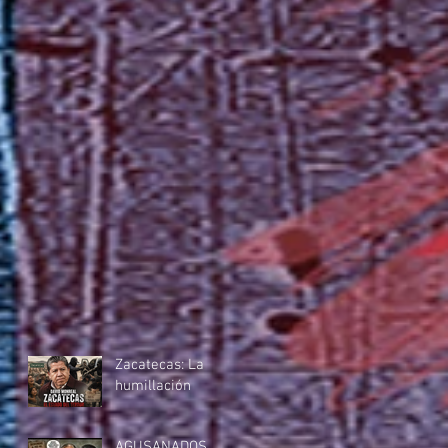
Zacatecas: La
humillación
AGUSANADOS