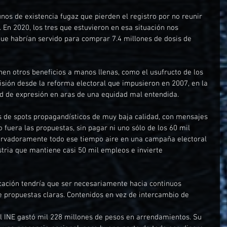
nos de existencia fugaz que pierden el registro por no reunir 
. En 2020, los tres que estuvieron en esa situación nos 
ue habrían servido para comprar 7.4 millones de dosis de 
nen otros beneficios a manos llenas, como el usufructo de los 
visión desde la reforma electoral que impusieron en 2007, en la 
ad de expresión en aras de una equidad mal entendida.
s de spots propagandísticos de muy baja calidad, con mensajes 
o fuera las propuestas, sin pagar ni uno sólo de los 60 mil 
ervadoramente todo ese tiempo aire en una campaña electoral 
stria que mantiene casi 50 mil empleos e invierte 
cación tendría que ser necesariamente hacia continuos 
e propuestas claras. Contenidos en vez de intercambio de 
 el INE gastó mil 228 millones de pesos en arrendamientos. Su 