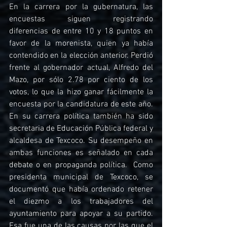
En la carrera por la gubernatura, las 
encuestas siguen registrando 
diferencias de entre 10 y 18 puntos en 
favor de la morenista, quien ya había 
contendido en la elección anterior. Perdió 
frente al gobernador actual, Alfredo del 
Mazo, por sólo 2.78 por ciento de los 
votos, lo que la hizo ganar fácilmente la 
encuesta por la candidatura de este año. 
En su carrera política también ha sido 
secretaria de Educación Pública federal y 
alcaldesa de Texcoco. Su desempeño en 
ambas funciones es señalado en cada 
debate o en propaganda política.  Como 
presidenta municipal de Texcoco, se 
documentó que había ordenado retener 
el diezmo a los trabajadores del 
ayuntamiento para apoyar a su partido. 
Esa fue una de las causas por las que el 