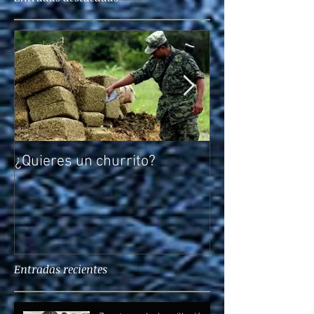
¿Quieres un churrito?
El reto de Rocío
Entradas recientes