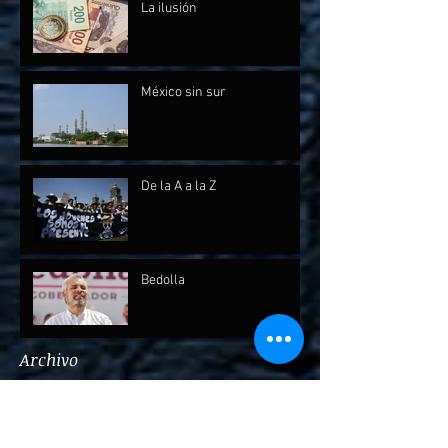
La ilusión
México sin sur
De la A a la Z
Bedolla
Archivo
julio de 2026
(1)
1 entrada
mayo de 2026
(1)
1 entrada