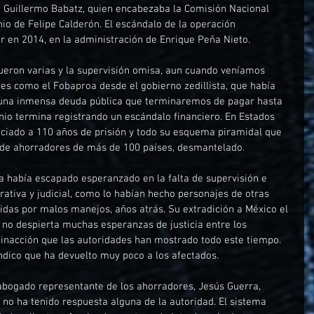
de Guillermo Babatz, quien encabezaba la Comisión Nacional 
nio de Felipe Calderón. El escándalo de la operación 
r en 2014, en la administración de Enrique Peña Nieto. 
fueron varias y la supervisión omisa, aun cuando veníamos 
s como el Fobaproa desde el gobierno zedillista, que había 
 una inmensa deuda pública que terminaremos de pagar hasta 
nio termina registrando un escándalo financiero. En Estados 
nciado a 110 años de prisión y todo su esquema piramidal que 
 de ahorradores de más de 100 países, desmantelado. 
 había escapado esperanzado en la falta de supervisión e 
rativa y judicial, como lo habían hecho personajes de otras 
nidas por malos manejos, años atrás. Su extradición a México el 
no despierta muchas esperanzas de justicia entre los 
 inacción que las autoridades han mostrado todo este tiempo. 
índico que ha devuelto muy poco a los afectados. 
 abogado representante de los ahorradores, Jesús Guerra, 
 no ha tenido respuesta alguna de la autoridad. El sistema 