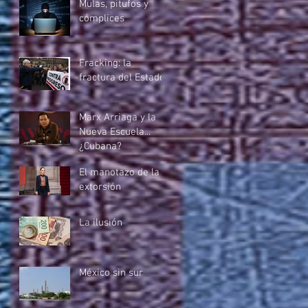
Mulas, pitufos y
cómplices
Fracking: la
fractura del Estado
Marx Arriaga y la
Nueva Escuela...
¿Cubana?
El manotazo de la
extorsión
La ilusión
México sin sur