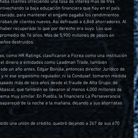
haba clientes ofreciendo una tasa de interés más de tres 
rovechando la baja educación financiera que hay en el país. 
desviado, para mantener el engaño pagaba los rendimientos 
raban de clientes nuevos. Así defraudó a 6,848 ahorradores. Al 
haber recuperado lo que por derecho era suyo. Los que 
 promedio de 76 años. Más de 5,900 millones de pesos en 
ueños destruidos. 
as, como HR Ratings, clasificaron a Ficrea como una institución 
a el dinero a entidades como Leadman Trade, también 
de un año antes, Edgar Bonilla, entonces director Jurídico de 
n y ni ese organismo regulador, ni la Condusef, tomaron medida 
 pasado más de seis años desde el fraude de Alta Grupo, de 
bascal, que también se llevaron al menos 4,000 millones de 
ema muy similar. En Puebla, la financiera La Perseverancia 
sapareció de la noche a la mañana, dejando a sus ahorristas 
 sido una unión de crédito, quebró dejando a 267 de sus 670 