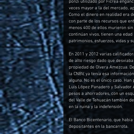
ponzi utilizado por Ficrea enganc
veces mayor a la del mercado, ap
Como el dinero en realidad era 
con parte de los recursos que ent
menos 400 de ellos murieron sin 
continúan vivos, tienen una edad
patrimonios, esfuerzos, vidas y s
En 2011 y 2012 varias calificador
de alto riesgo dado que desviab
propiedad de Olvera Amezcua. Des
la CNBV, ya tenía esa informació
alguna. No es el único caso. Han
Luis López Panadero y Salvador A
pesos a ahorradores, con un esqu
del Valle de Tehuacán también de
en la ruina y la indefensión. 
El Banco Bicentenario, que había
depositantes en la bancarrota. 