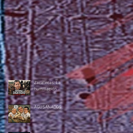
Zacatecas: La
humillación
AGUSANADOS