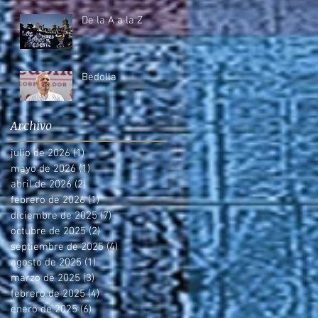
De la A a la Z
Bedolla
Archivo
julio de 2026
(1)
1 entrada
mayo de 2026
(1)
1 entrada
abril de 2026
(2)
2 entradas
febrero de 2026
(1)
1 entrada
diciembre de 2025
(7)
7 entradas
octubre de 2025
(2)
2 entradas
septiembre de 2025
(4)
4 entradas
agosto de 2025
(1)
1 entrada
marzo de 2025
(3)
3 entradas
febrero de 2025
(4)
4 entradas
enero de 2025
(6)
6 entradas