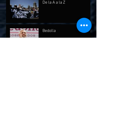
De la A a la Z
Bedolla
Archivo
julio de 2026
(1)
1 entrada
mayo de 2026
(1)
1 entrada
abril de 2026
(2)
2 entradas
febrero de 2026
(1)
1 entrada
diciembre de 2025
(7)
7 entradas
octubre de 2025
(2)
2 entradas
septiembre de 2025
(4)
4 entradas
agosto de 2025
(1)
1 entrada
marzo de 2025
(3)
3 entradas
febrero de 2025
(4)
4 entradas