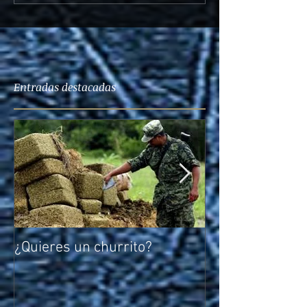
Entradas destacadas
¿Quieres un churrito?
El reto de Rocío