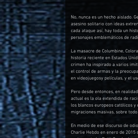
No, nunca es un hecho aislado. 
asesino solitario con ideas extrem
cada ataque así, hay toda un histo
personajes emblemáticos de radi
La masacre de Columbine, Colora
historia reciente en Estados Uni
crimen ha inspirado a varios imit
el control de armas y la preocupa
en videojuegosy películas, y el u
Pero desde entonces, en realidad
actual es la ola extendida de rac
los blancos europeos católicos y
migraciones masivas, sobre tod
En medio de ese discurso de odio
Charlie Hebdo en enero de 2015 q