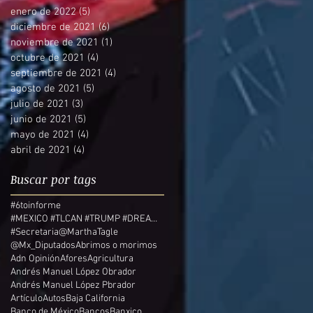
enero de 2022
(5)
5 entradas
diciembre de 2021
(6)
6 entradas
noviembre de 2021
(1)
1 entrada
octubre de 2021
(4)
4 entradas
septiembre de 2021
(4)
4 entradas
agosto de 2021
(5)
5 entradas
julio de 2021
(3)
3 entradas
junio de 2021
(5)
5 entradas
mayo de 2021
(4)
4 entradas
abril de 2021
(4)
4 entradas
Buscar por tags
#6toinforme
#MEXICO #TLCAN #TRUMP #DREAMERS
#Secretaria
@MarthaTagle
@Mx_Diputados
Abrimos o morimos
Adn Opinión
Afores
Agricultura
Andrés Manuel López Obrador
Andrés Manuel López Pbrador
Artículo
Autos
Baja California
Banco de México
Bancos
Banxico