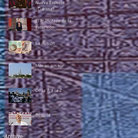
Nueva Escuela...
¿Cubana?
El manotazo de la
extorsión
La ilusión
México sin sur
De la A a la Z
Bedolla
Archivo