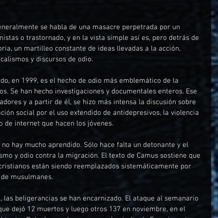
Generalmente se habla de una masacre perpetrada por un 
istas o trastornado, y en la vista simple así es, pero detrás de 
ria, un martilleo constante de ideas llevadas a la acción, 
calismos y discursos de odio.
do, en 1999, es el hecho de odio más emblemático de la 
dos. Se han hecho investigaciones y documentales enteros. Ese 
adores y a partir de él, se hizo más intensa la discusión sobre 
ción social por el uso extendido de antidepresivos, la violencia 
so de internet que hacen los jóvenes.
 no hay mucho aprendido. Sólo hace falta un detonante y el 
ismo y odio contra la migración. El texto de Camus sostiene que 
 cristianos están siendo reemplazados sistemáticamente por 
o de musulmanes.
, las beligerancias se han encarnizado. El ataque al semanario 
ue dejó 12 muertos y luego otros 137 en noviembre, en el 