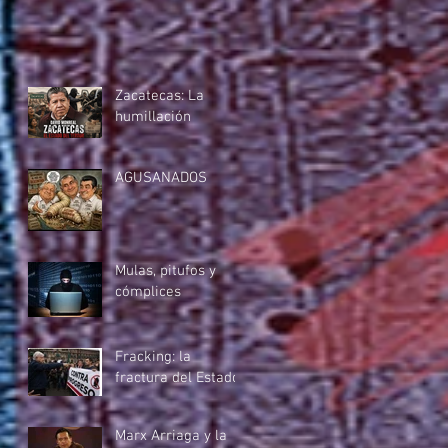
Zacatecas: La
humillación
AGUSANADOS
Mulas, pitufos y
cómplices
Fracking: la
fractura del Estado
Marx Arriaga y la