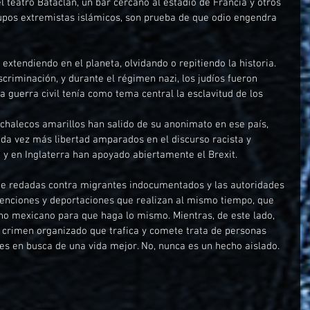
 teatro Bataclan, un bar cercano al estadio de Francia y otros 
grupos extremistas islámicos, son prueba de que odio engendra 
extendiendo en el planeta, olvidando o repitiendo la historia. 
scriminación, y durante el régimen nazi, los judíos fueron 
 guerra civil tenía como tema central la esclavitud de los 
chalecos amarillos han salido de su anonimato en ese país, 
da vez más libertad amparados en el discurso racista y 
 y en Inglaterra han apoyado abiertamente el Brexit.
ce redadas contra migrantes indocumentados y las autoridades 
etenciones y deportaciones que realizan al mismo tiempo, que 
o mexicano para que haga lo mismo. Mientras, de este lado, 
 crimen organizado que trafica y comete trata de personas 
es en busca de una vida mejor. No, nunca es un hecho aislado.