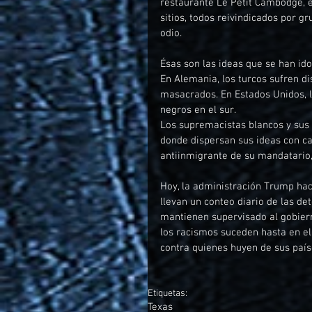
restaurante Le Petit Cambodge, el
sitios, todos reivindicados por 
odio.
Ésas son las ideas que se han ido 
En Alemania, los turcos sufren di
masacrados. En Estados Unidos, la
negros en el sur.
Los supremacistas blancos y sus 
donde dispersan sus ideas con ca
antiinmigrante de su mandatario,
Hoy, la administración Trump ha
llevan un conteo diario de las d
mantienen supervisado al gobiern
los racismos suceden hasta en el
contra quienes huyen de sus país
Etiquetas:
Texas