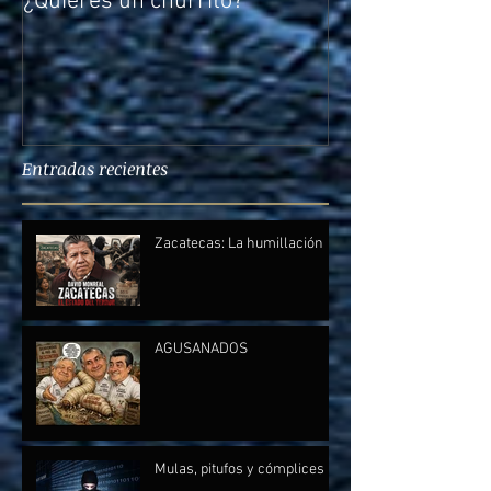
¿Quieres un churrito?
El reto de Rocío
Entradas recientes
Zacatecas: La humillación
AGUSANADOS
Mulas, pitufos y cómplices