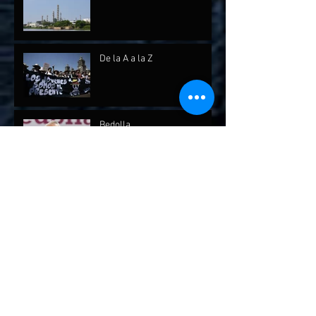
De la A a la Z
Bedolla
Archivo
julio de 2026
(1)
1 entrada
mayo de 2026
(1)
1 entrada
abril de 2026
(2)
2 entradas
febrero de 2026
(1)
1 entrada
diciembre de 2025
(7)
7 entradas
octubre de 2025
(2)
2 entradas
septiembre de 2025
(4)
4 entradas