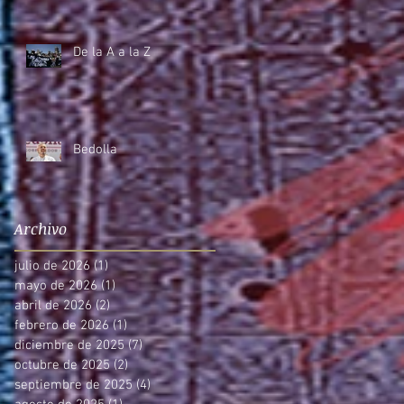
De la A a la Z
Bedolla
Archivo
julio de 2026
(1)
1 entrada
mayo de 2026
(1)
1 entrada
abril de 2026
(2)
2 entradas
febrero de 2026
(1)
1 entrada
diciembre de 2025
(7)
7 entradas
octubre de 2025
(2)
2 entradas
septiembre de 2025
(4)
4 entradas