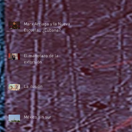
Marx Arriaga y la Nueva
Escuela... ¿Cubana?
El manotazo de la
extorsión
La ilusión
México sin sur