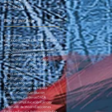
mayo de 2021
(4)
4 entradas
abril de 2021
(4)
4 entradas
Buscar por tags
#6toinforme
#MEXICO #TLCAN #TRUMP #DREAMERS
#Secretaria
@MarthaTagle
@Mx_Diputados
Abrimos o morimos
Adn Opinión
Afores
Agricultura
Andrés Manuel López Obrador
Andrés Manuel López Pbrador
Artículo
Autos
Baja California
Banco de México
Bancos
Banxico
CDMX
Campo
Cancer
Caravana Migrante
Ciencia
Cleo
Club de Periodistas de México
Columna
Comida
Contitución
Cuauhtémoc Cárdenas
DACA
Donald Trump
Educación
Ejército
El Heraldo de México
Elecciones
Finanzas
Fiscalía Anticorrupción
Fox