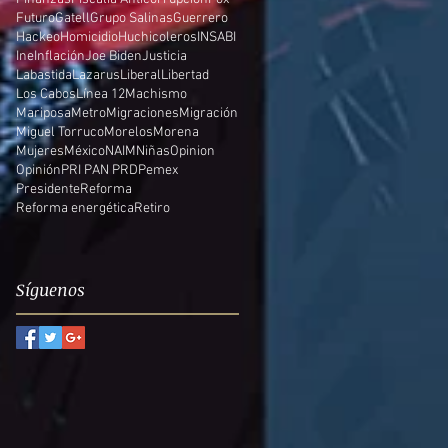
Futuro
Gatell
Grupo Salinas
Guerrero
Hackeo
Homicidio
Huchicoleros
INSABI
Ine
Inflación
Joe Biden
Justicia
Labastida
Lazarus
Liberal
Libertad
Los Cabos
Línea 12
Machismo
Mariposa
Metro
Migraciones
Migración
Miguel Torruco
Morelos
Morena
Mujeres
México
NAIM
Niñas
Opinion
Opinión
PRI PAN PRD
Pemex
Presidente
Reforma
Reforma energética
Retiro
Síguenos