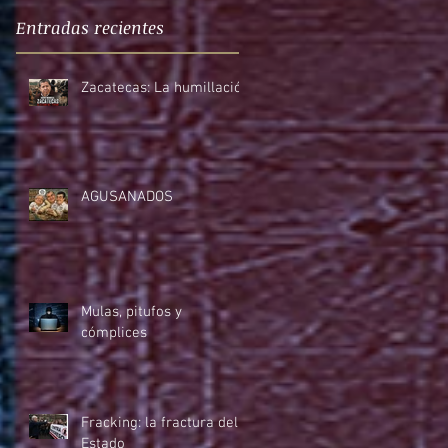
Entradas recientes
Zacatecas: La humillación
AGUSANADOS
Mulas, pitufos y
cómplices
Fracking: la fractura del
Estado