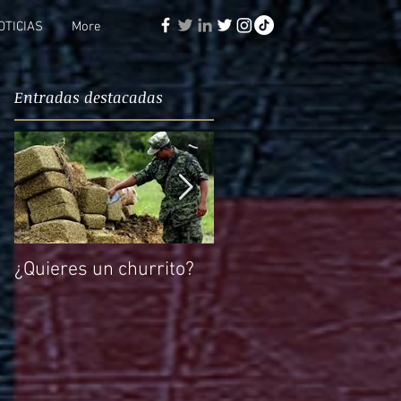
OTICIAS
More
Entradas destacadas
¿Quieres un churrito?
El reto de Rocío