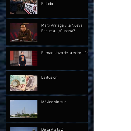
Estado
Marx Arriaga y la Nueva
Escuela... ¿Cubana?
El manotazo de la extorsión
La ilusión
México sin sur
De la A a la Z