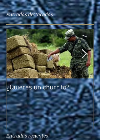
Entradas destacadas
¿Quieres un churrito?
El reto de Rocío
Entradas recientes