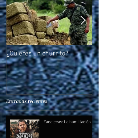
¿Quieres un churrito?
El reto de Rocío
Entradas recientes
Zacatecas: La humillación