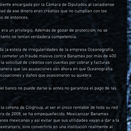
diente encargada por la Cámara de Diputados al canadiense 
tad de ese dinero eran créditos que no cumplían con los 
io de entonces. 
 era un privilegio. Además de gozar de protección, no se 
o tanto no tenían verdadera competencia.
da la estela de irregularidades de la empresa Oceanografía, 
de cometer un fraude masivo contra Banamex por más de 400 
la solicitud de créditos con cuentas por cobrar y facturas 
l manera que las acusaciones van ahora en que Oceanografía 
usaciones y daños que ocasionaron su quiebra.
el banco no puede darse si antes no garantiza el pago de las 
la corona de Citigroup, al ser el único rentable de toda su red 
ciera de 2008, se ha empequeñecido. Mexicanizar Banamex 
anos mexicanas y así evitar que sus utilidades vayan a dar a la 
extranjero, sino convertirlo en una institución realmente al 