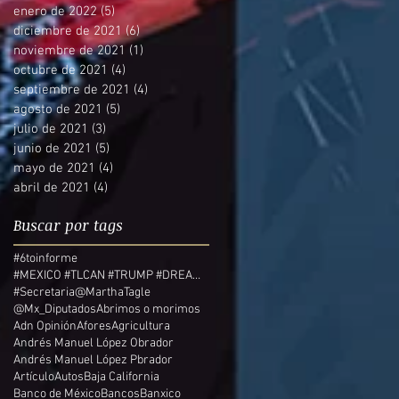
enero de 2022
(5)
5 entradas
diciembre de 2021
(6)
6 entradas
noviembre de 2021
(1)
1 entrada
octubre de 2021
(4)
4 entradas
septiembre de 2021
(4)
4 entradas
agosto de 2021
(5)
5 entradas
julio de 2021
(3)
3 entradas
junio de 2021
(5)
5 entradas
mayo de 2021
(4)
4 entradas
abril de 2021
(4)
4 entradas
Buscar por tags
#6toinforme
#MEXICO #TLCAN #TRUMP #DREAMERS
#Secretaria
@MarthaTagle
@Mx_Diputados
Abrimos o morimos
Adn Opinión
Afores
Agricultura
Andrés Manuel López Obrador
Andrés Manuel López Pbrador
Artículo
Autos
Baja California
Banco de México
Bancos
Banxico