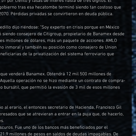
 51 por ciento y tasas de interés hasta de tres dígitos. El 
 gobierno tras esa hecatombe terminó siendo tan costoso que 
70. Pérdidas privadas se convirtieron en deuda pública.
dillo dijo riéndose: “Soy experto en crisis porque en México 
 siendo consejero de Citigroup, propietario de Banamex desde 
es millones de dólares, más un paquete de acciones. AMLO 
mo inmoral y también su posición como consejero de Union 
neficiarias de la privatización del sistema ferroviario que 
ó que venderá Banamex. Obtendrá 12 mil 500 millones de 
 Aquella operación no se hizo mediante un contrato de compra-
 bursátil, que permitió la evasión de 3 mil de esos millones 
ño al erario, el entonces secretario de Hacienda, Francisco Gil 
teresados que se atrevieran a entrar en la puja que, de hacerlo, 
es.
oscuros. Fue uno de los bancos más beneficiados por el 
721.9 millones de pesos en saldos de deudas impagables. De 