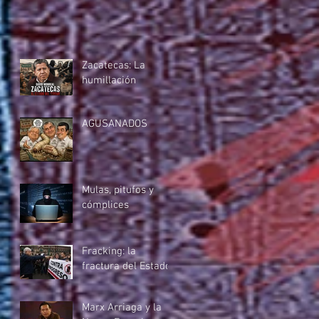
Zacatecas: La
humillación
AGUSANADOS
Mulas, pitufos y
cómplices
Fracking: la
fractura del Estado
Marx Arriaga y la