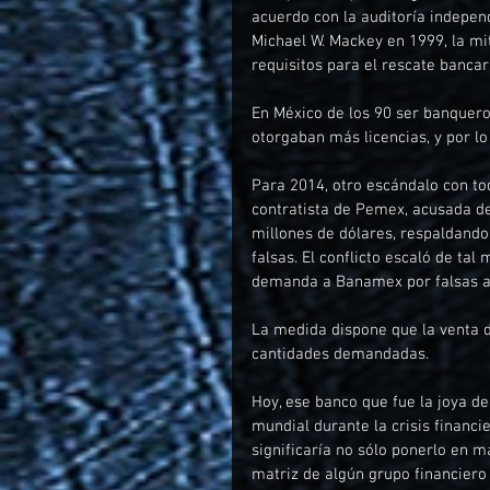
acuerdo con la auditoría indepen
Michael W. Mackey en 1999, la mi
requisitos para el rescate bancar
En México de los 90 ser banquero
otorgaban más licencias, y por l
Para 2014, otro escándalo con to
contratista de Pemex, acusada 
millones de dólares, respaldando 
falsas. El conflicto escaló de ta
demanda a Banamex por falsas ac
La medida dispone que la venta d
cantidades demandadas. 
Hoy, ese banco que fue la joya de 
mundial durante la crisis finan
significaría no sólo ponerlo en m
matriz de algún grupo financiero 