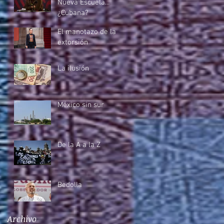
Nueva Escuela...
¿Cubana?
El manotazo de la
extorsión
La ilusión
México sin sur
De la A a la Z
Bedolla
Archivo