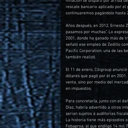
inflación se disparó por arriba de
rescate bancario aplicado por el
continuaremos pagándolo hasta 20
Años después, en 2012, Ernesto Ze
pasamos por muchas”. Lo expresó
2001, donde ha ganado más de tr
señaló ese empleo de Zedillo co
Pacific Corporation, una de las be
también realizó.
El 11 de enero, Citigroup anunci
dólares que pagó por él en 2001.
venta, sino por medio del mercado
en impuestos.
Para concretarla, junto con el da
Díaz, habría advertido a otros in
serían sujetos a auditorías fiscal
La historia tiene más episodios 
Fobaproa, al que endilgó 14 mil 