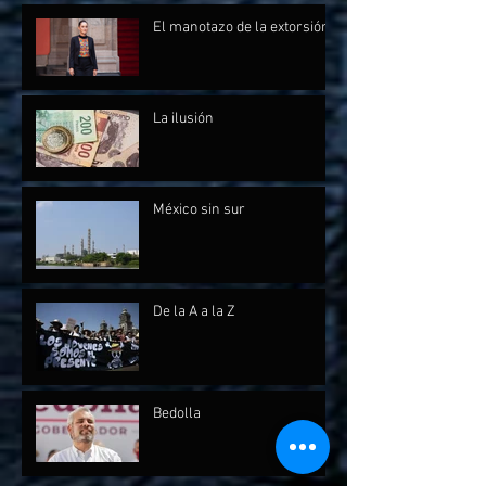
El manotazo de la extorsión
La ilusión
México sin sur
De la A a la Z
Bedolla