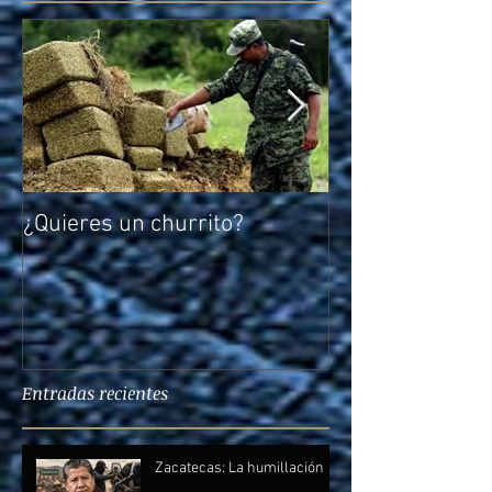
¿Quieres un churrito?
El reto de Rocío
Entradas recientes
Zacatecas: La humillación