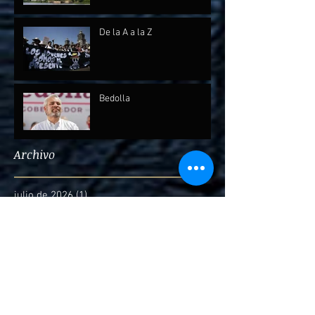
De la A a la Z
Bedolla
Archivo
julio de 2026
(1)
1 entrada
mayo de 2026
(1)
1 entrada
abril de 2026
(2)
2 entradas
febrero de 2026
(1)
1 entrada
diciembre de 2025
(7)
7 entradas
octubre de 2025
(2)
2 entradas
septiembre de 2025
(4)
4 entradas
agosto de 2025
(1)
1 entrada