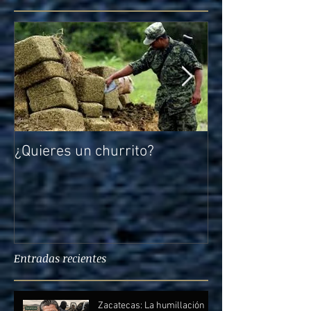
¿Quieres un churrito?
El reto de Rocío
Entradas recientes
Zacatecas: La humillación