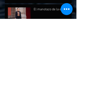
El manotazo de la extorsión
La ilusión
México sin sur
De la A a la Z
Bedolla