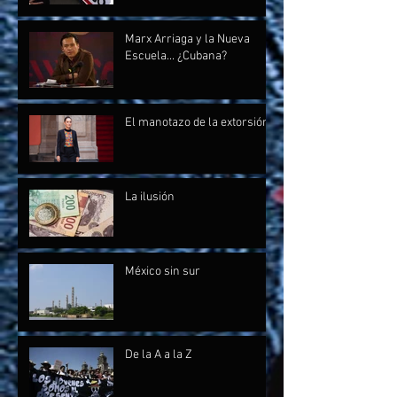
Marx Arriaga y la Nueva
Escuela... ¿Cubana?
El manotazo de la extorsión
La ilusión
México sin sur
De la A a la Z